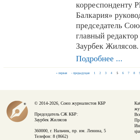
корреспонденту 
Балкария» руково
председатель Сою
главный редактор
Заурбек Жилясов.
Подробнее ...
« первая
‹ предыдущая
1
2
3
4
5
6
7
8
СТРАНИЦЫ
© 2014-2026, Союз журналистов КБР
Ка
жу
Председатель СЖ КБР:
Вс
Заурбек Жилясов
Пр
Ин
360000, г. Нальчик, пр. им. Ленина, 5
sju
Телефон: 8 (8662)