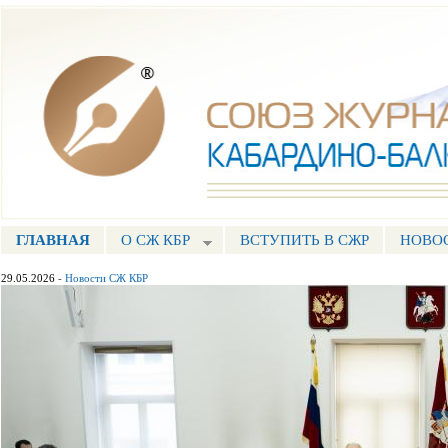
Пе
ос
Союз журналистов КБР
со
ГЛАВНАЯ
О СЖ КБР
ВСТУПИТЬ В СЖР
НОВО
ГЛАВНОЕ МЕНЮ
29.05.2026
-
Новости СЖ КБР