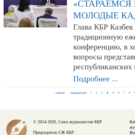
«СТАРАЕМСЯ
МОЛОДЫЕ КА
Глава КБР Казбек
традиционную еж
конференцию, в хо
вопросы представ
республиканских
Подробнее ...
« первая
‹ предыдущая
1
2
3
4
5
6
7
8
СТРАНИЦЫ
© 2014-2026, Союз журналистов КБР
Ка
жу
Председатель СЖ КБР:
Вс