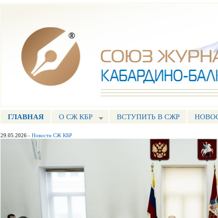
Пе
ос
Союз журналистов КБР
со
ГЛАВНАЯ
О СЖ КБР
ВСТУПИТЬ В СЖР
НОВО
ГЛАВНОЕ МЕНЮ
29.05.2026
-
Новости СЖ КБР