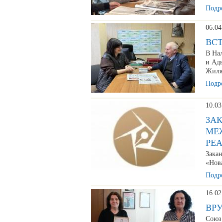
Подро
06.04
ВСТ
В Нал
и Ад
Жиля
Подро
10.03
ЗА
МЕ
РЕА
Зака
«Нов
Подро
16.02
ВР
Союз