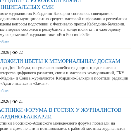
ВЕЩАНИЕ С РУКОВОДИТЕЛЯМИ
НИЦИПАЛЬНЫХ СМИ
юзе журналистов Кабардино-Балкарии состоялось совещание с
водителями муниципальных средств массовой информации республики.
ждены вопросы подготовки к Фестивалю прессы Кабардино-Балкарии,
ые впервые состоятся в республике в конце июня т.г., и ежегодному
му современной журналистики «Вся Россия-2026».
бнее ...
.2026 |
22
ЗЛОЖИЛИ ЦВЕТЫ К МЕМОРИАЛЬНЫМ ДОСКАМ
нун Дня Победы, по уже сложившейся традиции, представители
стерства цифрового развития, связи и массовых коммуникаций, ГКУ
-Медиа» и Союза журналистов Кабардино-Балкарии посетили редакции
 «Адыгэ псалъэ» и «Заман».
бнее ...
.2026 |
21
АСТНИКИ ФОРУМА В ГОСТЯХ У ЖУРНАЛИСТОВ
БАРДИНО-БАЛКАРИИ
тники Российско-Абхазского молодежного форума побывали на
урсии в Доме печати и познакомились с работой местных журналистов.