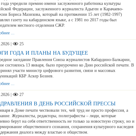
о года учредили премию имени заслуженного работника культуры
ийской Федерации, заслуженного журналиста Адыгеи и Карачаево-
сии Бориса Мазихова, который на протяжении 15 лет (1982-1997)
авлял газету на кабардинском языке, а с 1981 по 2017 годы был
седателем местного отделения СЖР.
бнее ...
.2026 |
25
ОГИ ГОДА И ПЛАНЫ НА БУДУЩЕЕ
едное заседание Правления Союза журналистов Кабардино-Балкарии,
ое состоялось 13 января, было приурочено ко Дню российской печати. В
принял участи министр цифрового развития, связи и массовых
уникаций КБР Аскер Бозиев.
бнее ...
.2026 |
27
ЗДРАВЛЕНИЯ В ДЕНЬ РОССИЙСКОЙ ПРЕССЫ
варя в Доме печати чествовали тех, чей труд не просто профессия, а
вание. Журналисты, редакторы, полиграфисты – люди, которые
евно берут на себя ответственность не только за новостную строку, но и
ормирование общественного сознания, сохранения культурного наследия
ддержания диалога между властью и обществом.