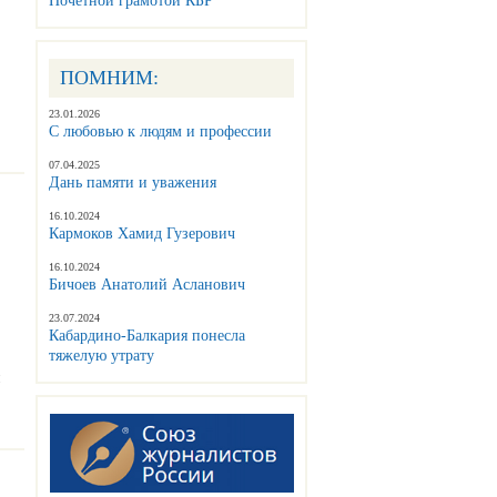
Почетной грамотой КБР
ПОМНИМ:
23.01.2026
С любовью к людям и профессии
07.04.2025
Дань памяти и уважения
16.10.2024
Кармоков Хамид Гузерович
16.10.2024
Бичоев Анатолий Асланович
23.07.2024
Кабардино-Балкария понесла
тяжелую утрату
и