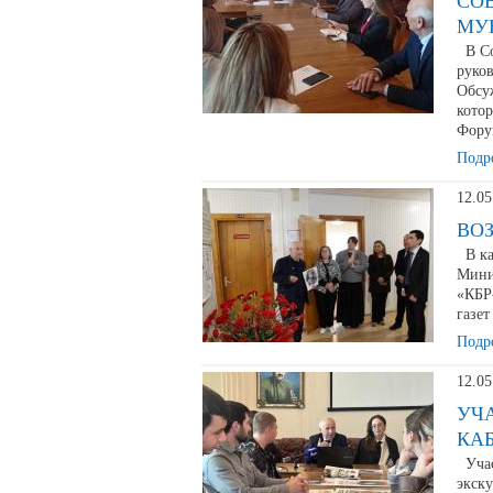
СО
МУ
В Со
руко
Обсу
котор
Фору
Подро
12.05
ВО
В ка
Мини
«КБР
газет
Подро
12.05
УЧ
КА
Учас
экск