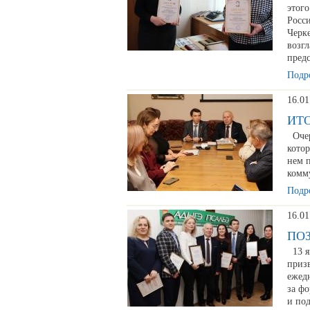
этог
Росс
Черке
возгл
пред
Подро
16.01
ИТ
Очер
котор
нем 
комм
Подро
16.01
ПО
13 ян
приз
ежедн
за ф
и по