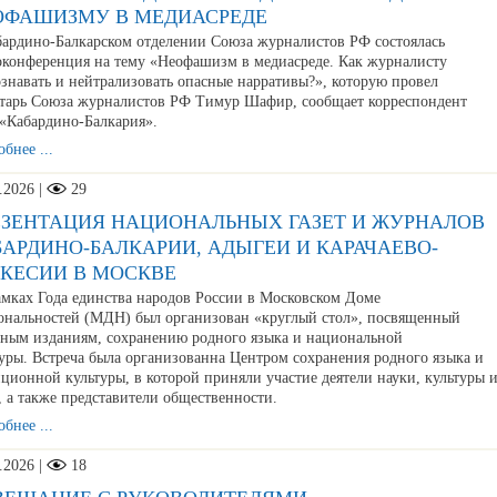
ОФАШИЗМУ В МЕДИАСРЕДЕ
бардино-Балкарском отделении Союза журналистов РФ состоялась
оконференция на тему «Неофашизм в медиасреде. Как журналисту
знавать и нейтрализовать опасные нарративы?», которую провел
етарь Союза журналистов РФ Тимур Шафир, сообщает корреспондент
«Кабардино-Балкария».
бнее ...
.2026 |
29
ЕЗЕНТАЦИЯ НАЦИОНАЛЬНЫХ ГАЗЕТ И ЖУРНАЛОВ
АРДИНО-БАЛКАРИИ, АДЫГЕИ И КАРАЧАЕВО-
РКЕСИИ В МОСКВЕ
мках Года единства народов России в Московском Доме
ональностей (МДН) был организован «круглый стол», посвященный
тным изданиям, сохранению родного языка и национальной
туры. Встреча была организованна Центром сохранения родного языка и
ционной культуры, в которой приняли участие деятели науки, культуры 
 а также представители общественности.
бнее ...
.2026 |
18