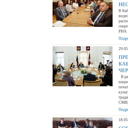
НЕ
В Ка
виде
распо
секр
РИА 
Подро
29.05
ПР
КАБ
ЧЕ
В ра
наци
печа
куль
тради
СМИ,
Подро
18.05