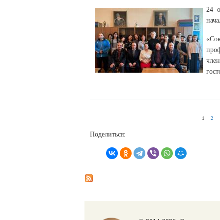
24 о
нача
«Со
проф
член
гост
1
2
СТРАНИЦЫ
Поделиться: