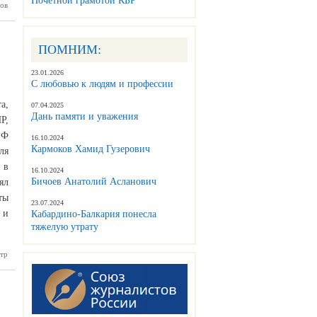
Почетной грамотой КБР
алкария
ов
илась к
 «Аллея
и Славы
листов,
ПОМНИМ:
ших при
олнении
23.01.2026
 долга»
С любовью к людям и профессии
а,
07.04.2025
Дань памяти и уважения
Р,
РФ
16.10.2024
Кармоков Хамид Гузерович
ля
 в
16.10.2024
Бичоев Анатолий Асланович
ял
ты
23.07.2024
 и
Кабардино-Балкария понесла
тяжелую утрату
тр
памяти и
важения