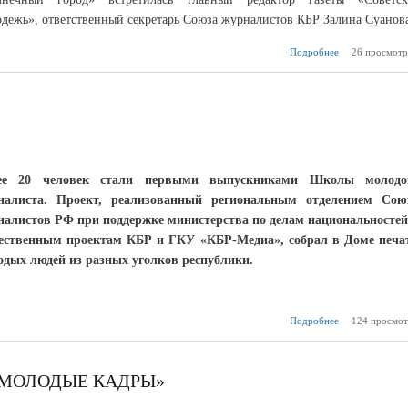
дежь», ответственный секретарь Союза журналистов КБР Залина Суанов
Подробнее
26 просмотр
о «Разг
ва
профессио
п
ее 20 человек стали первыми выпускниками Школы молодо
налиста. Проект, реализованный региональным отделением Сою
налистов РФ при поддержке министерства по делам национальностей
ественным проектам КБР и ГКУ «КБР-Медиа», собрал в Доме печа
одых людей из разных уголков республики.
Подробнее
124 просмот
о ШМЖ: 
 МОЛОДЫЕ КАДРЫ»