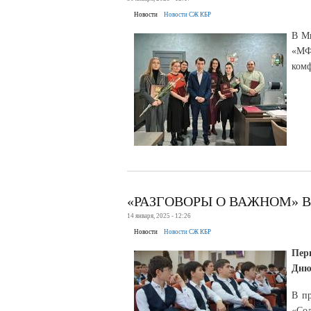
Новости
Новости СЖ КБР
В М
«МФ
комф
«РАЗГОВОРЫ О ВАЖНОМ» 
14 января, 2025 - 12:26
Новости
Новости СЖ КБР
Пер
Дню
В п
«Со