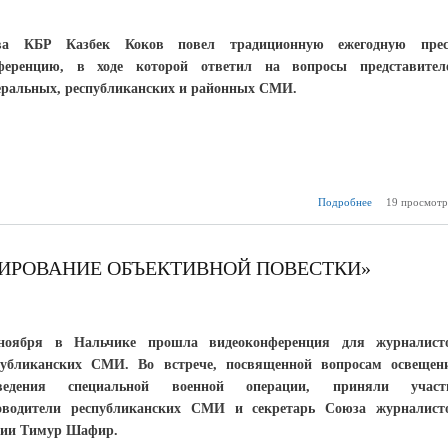
ва КБР Казбек Коков повел традиционную ежегодную прес
ференцию, в ходе которой ответил на вопросы представител
еральных, республиканских и районных СМИ.
Подробнее
19 просмотр
о «Ст
привлекать 
МИРОВАНИЕ ОБЪЕКТИВНОЙ ПОВЕСТКИ»
ноября в Нальчике прошла видеоконференция для журналист
публиканских СМИ. Во встрече, посвященной вопросам освещен
ведения специальной военной операции, приняли участ
оводители республиканских СМИ и секретарь Союза журналист
сии Тимур Шафир.