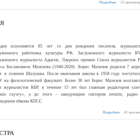
Подробнее
о Кабардино-Б
25 просмотр
присоедин
акции
Доблести 
журна
ИЯ
погиб
исп
служебного
одня исполняется 85 лет со дня рождения писателя, журналист
луженного работника культуры РФ, Заслуженного журналиста КЧ
луженного журналиста Адыгеи, Лауреата премии Союза журналистов 
са Беслановича Мазихова (1940-2020). Борис Мазихов родился 7 апре
г. в селении Шалушка. После окончания школы в 1958 году поступил
 на филологический факультет. Более 30 лет Борис Мазихов возглавл
з журналистов КБР, в течение 15 лет был главным редактором газе
нин гъуэгу», а до этого - заведующим сектором печати, радио
видения обкома КПСС.
Подробнее
41 просмо
о Дань 
у
СТРА