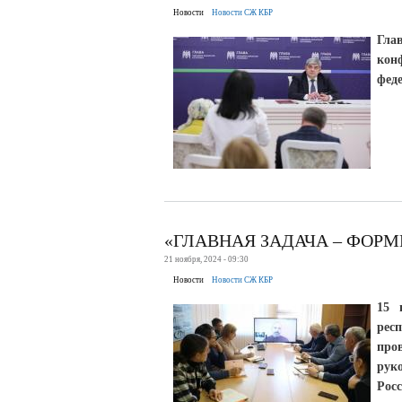
Новости
Новости СЖ КБР
Гла
кон
фед
«ГЛАВНАЯ ЗАДАЧА – ФОР
21 ноября, 2024 - 09:30
Новости
Новости СЖ КБР
15 
рес
про
рук
Рос