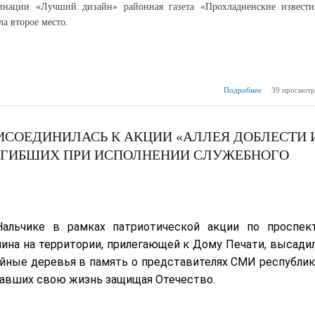
инации «Лучший дизайн» районная газета «Прохладненские извести
ла второе место.
Подробнее
о Светлана Да
39 просмотр
Я люб
районную
ИСОЕДИНИЛАСЬ К АКЦИИ «АЛЛЕЯ ДОБЛЕСТИ 
ОГИБШИХ ПРИ ИСПОЛНЕНИИ СЛУЖЕБНОГО
альчике в рамках патриотической акции по проспек
ина на территории, прилегающей к Дому Печати, высади
йные деревья в память о представителях СМИ республик
авших свою жизнь защищая Отечество.