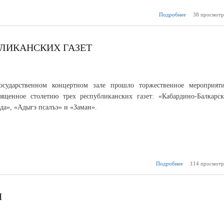
Подробнее
38 просмотр
о «Главная 
форми
объе
по
БЛИКАНСКИХ ГАЗЕТ
осударственном концертном зале прошло торжественное мероприяти
ященное столетию трех республиканских газет: «Кабардино-Балкарск
да», «Адыгэ псалъэ» и «Заман».
Подробнее
114 просмотр
о Первое 
республиканск
Я