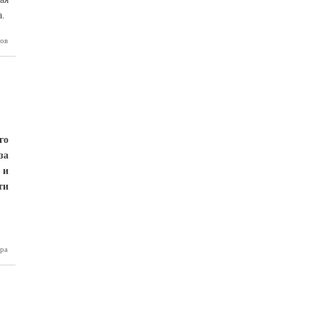
а.
ов
оворы о
жном» в
нальный
раздник
го
за
 и
ти
ра
первый
выпуск