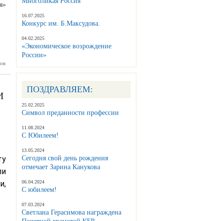
Многоликая Россия
я»
16.07.2025
Конкурс им. Б.Максудова.
04.02.2025
«Экономическое возрождение
России»
вранова:
ов
лю нашу
 газету
ПОЗДРАВЛЯЕМ:
И
25.02.2025
Символ преданности профессии
11.08.2024
С Юбилеем!
13.05.2024
ту
Сегодня свой день рождения
отмечает Зарина Канукова
ли
и,
06.04.2024
С юбилеем!
07.03.2024
Светлана Герасимова награждена