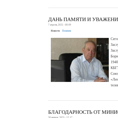
ДАНЬ ПАМЯТИ И УВАЖЕН
7 апреля, 2025 - 08:09
Новости
Помним
Сег
Зас
Зас
Бори
1940
КБГУ
Сою
«Ле
теле
БЛАГОДАРНОСТЬ ОТ МИНИ
30 января, 2025 - 12:17