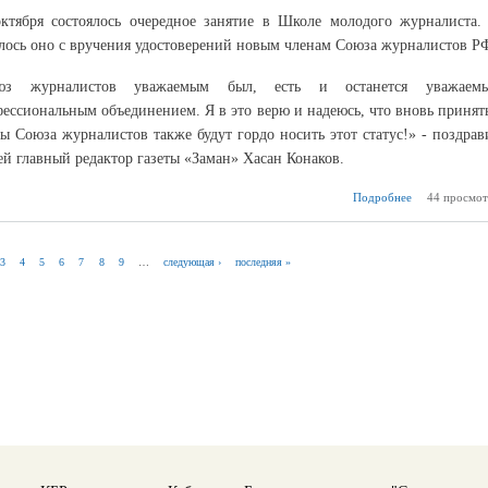
ктября состоялось очередное занятие в Школе молодого журналиста.
лось оно с вручения удостоверений новым членам Союза журналистов Р
юз журналистов уважаемым был, есть и останется уважаем
ессиональным объединением. Я в это верю и надеюсь, что вновь принят
ы Союза журналистов также будут гордо носить этот статус!» - поздрав
ей главный редактор газеты «Заман» Хасан Конаков.
Подробнее
44 просмот
о О
продо
3
4
5
6
7
8
9
…
следующая ›
последняя »