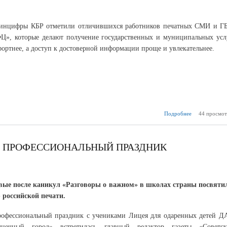
инцифры КБР отметили отличившихся работников печатных СМИ и Г
Ц», которые делают получение государственных и муниципальных усл
ортнее, а доступ к достоверной информации проще и увлекательнее.
Подробнее
о Благодар
44 просмот
м
В ПРОФЕССИОНАЛЬНЫЙ ПРАЗДНИК
вые после каникул «Разговоры о важном» в школах страны посвяти
 российской печати.
рофессиональный праздник с учениками Лицея для одаренных детей Д
лнечный город» встретилась главный редактор газеты «Советск