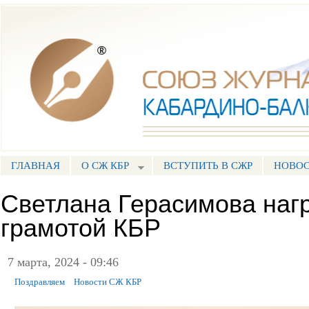
Пе
ос
Союз журналистов КБР
со
ГЛАВНАЯ
О СЖ КБР
ВСТУПИТЬ В СЖР
НОВО
ГЛАВНОЕ МЕНЮ
Светлана Герасимова наг
грамотой КБР
7 марта, 2024 - 09:46
Поздравляем
Новости СЖ КБР