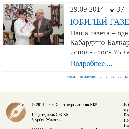
29.09.2014 |
37
ЮБИЛЕЙ ГАЗ
Наша газета – одн
Кабардино-Балкар
исполнилось 75 л
Подробнее ...
« первая
‹ предыдущая
…
9
10
11
12
СТРАНИЦЫ
© 2014-2026, Союз журналистов КБР
Ка
жу
Председатель СЖ КБР:
Вс
Заурбек Жилясов
Пр
Ин