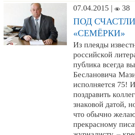
07.04.2015 |
38
ПОД СЧАСТЛ
«СЕМЁРКИ»
Из плеяды извест
российской лите
публика всегда в
Беслановича Мази
исполняется 75! И
поздравить коллег
знаковой датой, н
что обычно желаю
прекрасному писа
журналисту, – кре