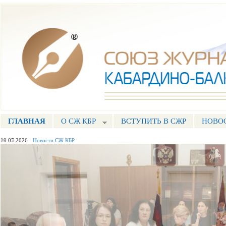
Пе
ос
Союз журналистов КБР
со
ГЛАВНАЯ
О СЖ КБР
ВСТУПИТЬ В СЖР
НОВО
ГЛАВНОЕ МЕНЮ
29.05.2026
-
Новости СЖ КБР