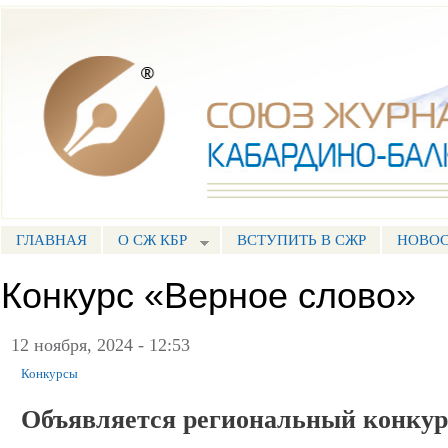
Пе
ос
Союз журналистов КБР
со
ГЛАВНАЯ
О СЖ КБР
ВСТУПИТЬ В СЖР
НОВО
ГЛАВНОЕ МЕНЮ
Конкурс «Верное слово»
12 ноября, 2024 - 12:53
Конкурсы
Объявляется региональный конкур