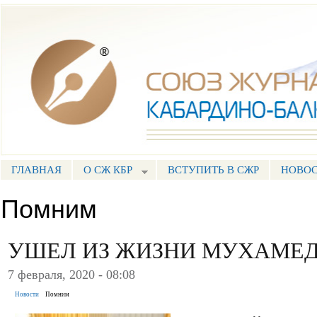
Пе
ос
Союз журналистов КБР
со
ГЛАВНАЯ
О СЖ КБР
ВСТУПИТЬ В СЖР
НОВО
ГЛАВНОЕ МЕНЮ
Помним
УШЕЛ ИЗ ЖИЗНИ МУХАМЕД
7 февраля, 2020 - 08:08
Новости
Помним