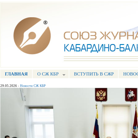
Пе
ос
Союз журналистов КБР
со
ГЛАВНАЯ
О СЖ КБР
ВСТУПИТЬ В СЖР
НОВО
ГЛАВНОЕ МЕНЮ
29.05.2026
-
Новости СЖ КБР