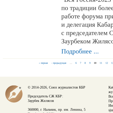
по традиции боле
работе форума пр
и делегация Каба
с председателем 
Заурбеком Жиляс
Подробнее ...
« первая
‹ предыдущая
…
6
7
8
9
10
11
12
1
СТРАНИЦЫ
© 2014-2026, Союз журналистов КБР
Ка
жу
Председатель СЖ КБР:
Вс
Заурбек Жилясов
Пр
Ин
360000, г. Нальчик, пр. им. Ленина, 5
sju