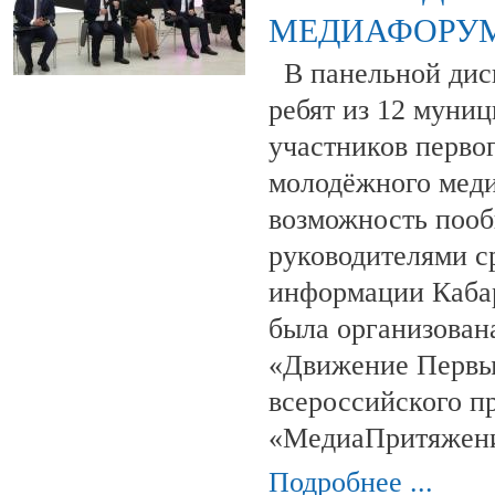
МЕДИАФОРУ
В панельной диск
ребят из 12 муни
участников перво
молодёжного мед
возможность пооб
руководителями с
информации Каба
была организован
«Движение Первы
всероссийского п
«МедиаПритяжени
Подробнее ...