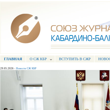
Пе
ос
Союз журналистов КБР
со
ГЛАВНАЯ
О СЖ КБР
ВСТУПИТЬ В СЖР
НОВО
ГЛАВНОЕ МЕНЮ
29.05.2026
-
Новости СЖ КБР