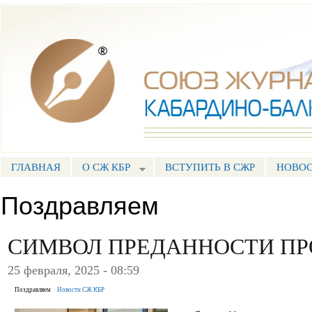
Пе
ос
Союз журналистов КБР
со
ГЛАВНАЯ
О СЖ КБР
ВСТУПИТЬ В СЖР
НОВО
ГЛАВНОЕ МЕНЮ
Поздравляем
СИМВОЛ ПРЕДАННОСТИ П
25 февраля, 2025 - 08:59
Поздравляем
Новости СЖ КБР