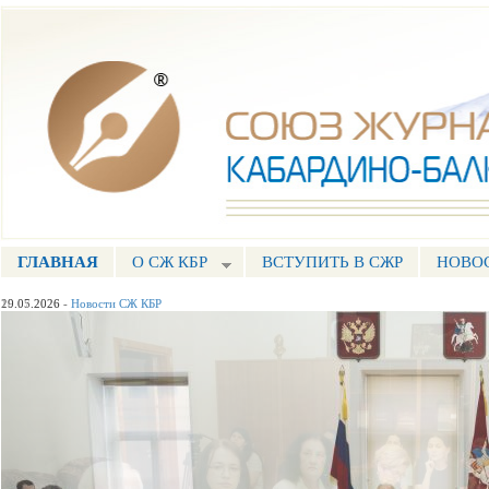
Пе
ос
Союз журналистов КБР
со
ГЛАВНАЯ
О СЖ КБР
ВСТУПИТЬ В СЖР
НОВО
ГЛАВНОЕ МЕНЮ
29.05.2026
-
Новости СЖ КБР