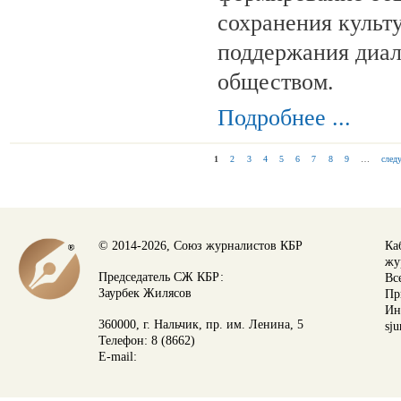
сохранения культ
поддержания диал
обществом.
Подробнее ...
1
2
3
4
5
6
7
8
9
…
след
СТРАНИЦЫ
© 2014-2026, Союз журналистов КБР
Ка
жу
Председатель СЖ КБР:
Вс
Заурбек Жилясов
Пр
Ин
360000, г. Нальчик, пр. им. Ленина, 5
sju
Телефон: 8 (8662)
E-mail: