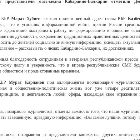
е представители масс-медиа Кабардино-Балкарии отметили Де
ва КБР
Марат Хубиев
зачитал приветственный адрес главы КБР
Казбе
ось, что в условиях информационной войны против России средств
е эффективно выстраивать работу по формированию в обществе четк
азвитию духовности, сохранению традиционных нравственных ценностей
носить до жителей социально значимую информацию, освещать актуальн
главное – рассказывать о людях Кабардино-Балкарии, их достижениях.
няя благодарность сотрудникам и ветеранам республиканской прессы 
скому долгу и уверенность, что и впредь республиканские СМИ буд
ые обществом и продиктованные временем.
 КБР
Мурат Карданов
под аплодисменты поблагодарил журналистск
вная и общественно-политическая жизнь вот уже четыре десятилет
принципе, и деятельность любой сферы, находящая свое отражение 
ов
, поздравляя журналистов, отметил важность того, что наши журналис
давать взвешенную, правдивую информацию: «Вы самые лучшие, потому ч
авшихся поздравили и представители множества других министерст