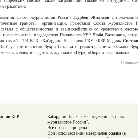
 и творческих союзов, также наградившие свыше 90 сотрудников С
ми грамотами.
отделения Союза журналистов России
Заурбек Жилясов
с пожелания
м почетные грамоты организации. Грамотами Союза журналистов 
 связям с общественностью и взаимодействию со средствами массов
 пресс-секретарь председателя Парламента КБР
Люба Батырова
, ветер
ник службы ТВ ВТК «Кабардино-Балкария» ГКУ «КБР-Медиа
» Светла
«Эльбрусские новости»
Зухра Газаева
и редактор газеты «Заман»
Зух
тмечены коллективы детских журналов «Нур», «Нюр» и «Солнышко».
84 просмот
истов КБР
Кабардино-Балкарское отделение "Союза
журналистов России".
Все права защищены.
При использовании материалов ссылка (в