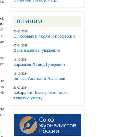
Почетной грамотой КБР
нь
ка
ПОМНИМ:
ам
ой
23.01.2026
 и
С любовью к людям и профессии
ые
07.04.2025
Дань памяти и уважения
за
16.10.2024
ут
Кармоков Хамид Гузерович
16.10.2024
Бичоев Анатолий Асланович
ое
ия
23.07.2024
на
Кабардино-Балкария понесла
тяжелую утрату
ты
то
в,