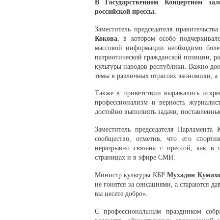
В Государственном Концертном зал
российской прессы.
Заместитель председателя правительст
Кокова
, в котором особо подчеркивал
массовой информации необходимо боле
патриотической гражданской позиции, р
культуры народов республики. Важно до
темы в различных отраслях экономики, а 
Также в приветствии выражались искрен
профессионализм и верность журналист
достойно выполнять задачи, поставленн
Заместитель председателя Парламента
сообщество, отметив, что его спорти
неразрывно связана с прессой, как в 
страницах и в эфире СМИ.
Министр культуры КБР
Мухадин Кумах
не гонятся за сенсациями, а стараются 
вы несете добро».
С профессиональным праздником собр