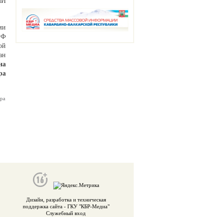
МИ
ми
РФ
ой
ан
на
ра
ра
Дизайн, разработка и техническая
поддержка сайта -
ГКУ "КБР-Медиа"
Служебный вход