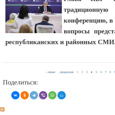
традиционну
конференцию, в 
вопросы предст
республиканских и районных СМИ
« первая
‹ предыдущая
1
2
3
4
5
6
7
8
СТРАНИЦЫ
Поделиться: