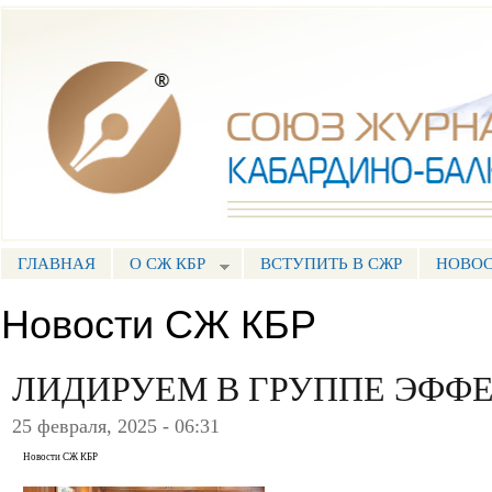
Пе
ос
Союз журналистов КБР
со
ГЛАВНАЯ
О СЖ КБР
ВСТУПИТЬ В СЖР
НОВО
ГЛАВНОЕ МЕНЮ
Новости СЖ КБР
ЛИДИРУЕМ В ГРУППЕ ЭФФ
25 февраля, 2025 - 06:31
Новости СЖ КБР