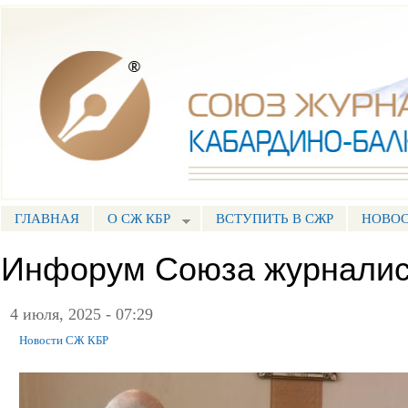
Пе
ос
Союз журналистов КБР
со
ГЛАВНАЯ
О СЖ КБР
ВСТУПИТЬ В СЖР
НОВО
ГЛАВНОЕ МЕНЮ
Инфорум Союза журналис
4 июля, 2025 - 07:29
Новости СЖ КБР