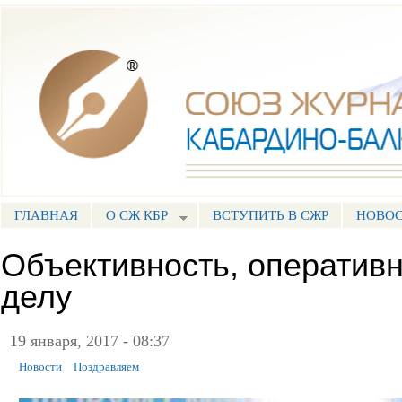
Пе
ос
Союз журналистов КБР
со
ГЛАВНАЯ
О СЖ КБР
ВСТУПИТЬ В СЖР
НОВО
ГЛАВНОЕ МЕНЮ
Объективность, оперативн
делу
19 января, 2017 - 08:37
Новости
Поздравляем