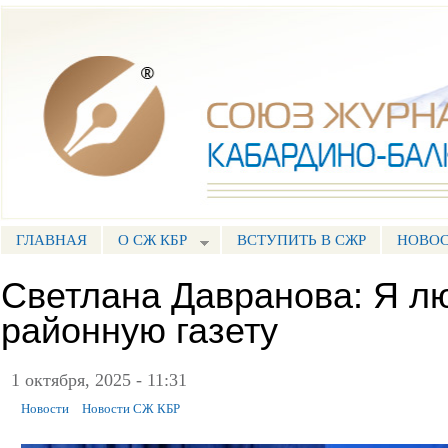
Пе
ос
Союз журналистов КБР
со
ГЛАВНАЯ
О СЖ КБР
ВСТУПИТЬ В СЖР
НОВО
ГЛАВНОЕ МЕНЮ
Светлана Давранова: Я л
районную газету
1 октября, 2025 - 11:31
Новости
Новости СЖ КБР